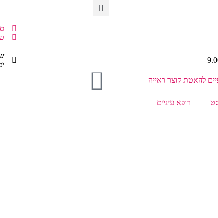
סני
טלפו
שעו
ימי
ים להאטת קוצר ראייה
סט
רופא עיניים