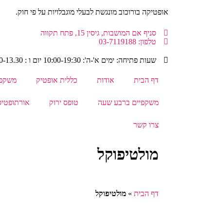
אופטיקה בורוכוב מונגשת לבעלי מוגבלויות על פי חוק.
סניף אם המושבות, גיסין 15, פתח תקווה
טלפון: 03-7119188
שעות פתיחה: ימים א'-ה': 10:00-19:30 יום ו : 9.00-13.30
דף הבית
אודות
כללית אופטיק
משקפי
משקפיים ברבע שעה
טופס ירוק
אורתופטי
צרו קשר
מולטיפוקל
דף הבית
»
מולטיפוקל