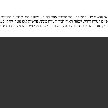
ו עדשת מגע המכילה יותר מרובד אחד בתוך עדשה אחת. מבחינה חיצונית ע
מיוצרת כך, שבעצם מחליפה 3 סוגי משקפיים לטווח רחוק, לטווח ראיה קצר ולטווח בינוני. עדשות א
ין. אחת הבעיות, הנגרמות עקב אובדן גמישות זה קושי בהתמקדות בחפצים