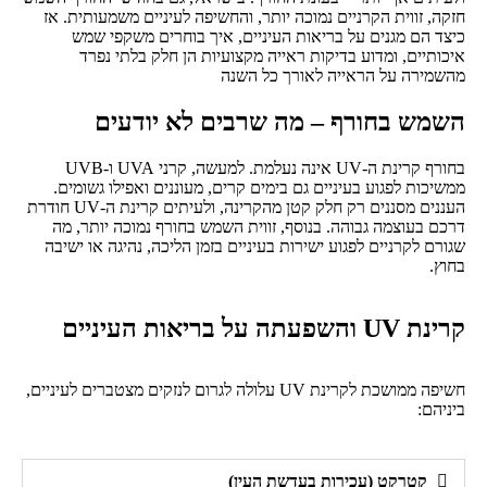
חזקה, זווית הקרניים נמוכה יותר, והחשיפה לעיניים משמעותית. אז
כיצד הם מגנים על בריאות העיניים, איך בוחרים משקפי שמש
איכותיים, ומדוע בדיקות ראייה מקצועיות הן חלק בלתי נפרד
מהשמירה על הראייה לאורך כל השנה
השמש בחורף – מה שרבים לא יודעים
בחורף קרינת ה-UV אינה נעלמת. למעשה, קרני UVA ו-UVB
ממשיכות לפגוע בעיניים גם בימים קרים, מעוננים ואפילו גשומים.
העננים מסננים רק חלק קטן מהקרינה, ולעיתים קרינת ה-UV חודרת
דרכם בעוצמה גבוהה. בנוסף, זווית השמש בחורף נמוכה יותר, מה
שגורם לקרניים לפגוע ישירות בעיניים בזמן הליכה, נהיגה או ישיבה
בחוץ.
קרינת UV והשפעתה על בריאות העיניים
חשיפה ממושכת לקרינת UV עלולה לגרום לנזקים מצטברים לעיניים,
ביניהם:
קטרקט (עכירות בעדשת העין)