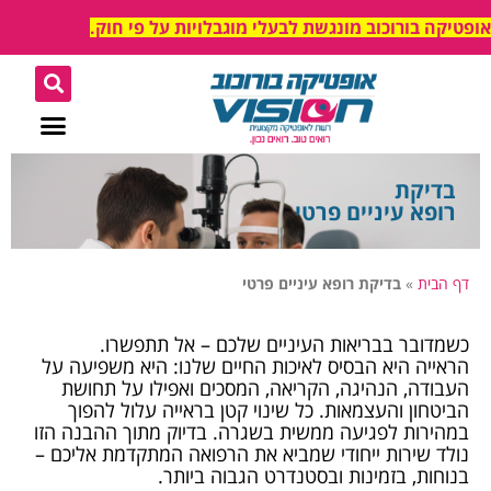
אופטיקה בורוכוב מונגשת לבעלי מוגבלויות על פי חוק.
כללית אופטיק
משקפיים להאטת קוצר ראיי
משקפיים ברבע שע
בדיקת
רופא עיניים פרטי
דף הבית
»
בדיקת רופא עיניים פרטי
כשמדובר בבריאות העיניים שלכם – אל תתפשרו.
הראייה היא הבסיס לאיכות החיים שלנו: היא משפיעה על
העבודה, הנהיגה, הקריאה, המסכים ואפילו על תחושת
הביטחון והעצמאות. כל שינוי קטן בראייה עלול להפוך
במהירות לפגיעה ממשית בשגרה. בדיוק מתוך ההבנה הזו
נולד שירות ייחודי שמביא את הרפואה המתקדמת אליכם –
בנוחות, בזמינות ובסטנדרט הגבוה ביותר.