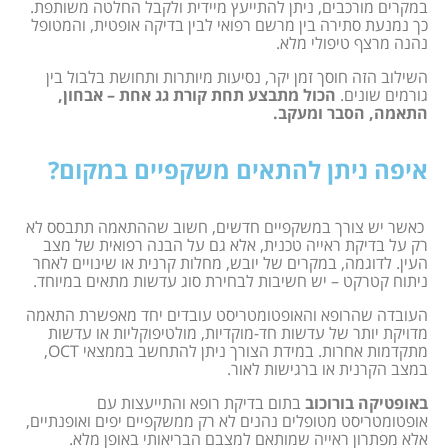
במקרים מורכבים, ניתן להתייעץ מיידית ולקבל החלטה משותפת.
כך נמנעת סתירה בין מרשם רפואי לבין בדיקה אופטית, והמטופל
נהנה מרצף טיפולי מלא.
השילוב הזה חוסך זמן יקר, נסיעות מיותרות ותחושת בלבול בין
גורמים שונים.
הכול מתבצע תחת קורת גג אחת – אבחון,
התאמה, הסבר ומעקב.
איפה ניתן להתאים משקפיים במקום?
כאשר יש צורך במשקפיים חדשים, חשוב שההתאמה תתבסס לא
רק על בדיקת ראייה טכנית, אלא גם על הבנה רפואית של מצב
העין. לדוגמה, במקרים של יובש, מחלות קרנית או שינויים לאחר
ניתוח קטרקט – יש חשיבות לבחירת סוג עדשות מתאים במיוחד.
העובדה שהרופא והאופטומטריסט עובדים יחד מאפשרת התאמה
מדויקת יותר של עדשות חד-מוקדיות, מולטיפוקליות או עדשות
מתקדמות אחרות. במידת הצורך ניתן להתחשב בממצאי OCT,
במצב הקרנית או ברגישות לאור.
באופטיקה בורוכוב
בתום בדיקת רופא והתייעצות עם
אופטומטריסט מטופלים נהנים לא רק ממשקפיים יפים ואופנתיים,
אלא מפתרון ראייה שמותאם למצבם הבריאותי באופן מלא.