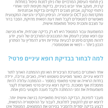
בין תחומי העיסוק המרכזיים שלו ניתן למנות טיפול במחלות
קרנית, מעקב אחר יובש בעיניים, בדיקות מקיפות לפני ואחרי
ניתוחי קטרקט, אבחון מצבים דלקתיים ובדיקות אבחנתיות
מתקדמות כגון OCT וביומטריה. הניסיון הקליני והגישה המקצועית
מאפשרים למטופלים לקבל חוות דעת רפואית מדויקת, הסבר ברור
על מצבם ותוכנית טיפול מותאמת אישית.
המשמעות עבור המטופל היא לא רק בדיקה שגרתית, אלא פגישה
עם רופא שמבין לעומק את המנגנונים המורכבים של העין, יודע
לזהות מוקדם סימנים לבעיות עתידיות ויודע להמליץ על הפתרון
הנכון ביותר – רפואי או אופטומטרי.
למה לבחור בבדיקת רופא עיניים פרטי?
אחד האתגרים במערכת הציבורית הוא זמן ההמתנה הארוך לתור
לרופא עיניים. כאשר מופיעים טשטוש ראייה, כאבים, צריבה, ירידה
בחדות הראייה או שינוי פתאומי במספר – ההמתנה עלולה להיות
מתסכלת ואף מסוכנת. בדיקת רופא עיניים פרטי מאפשרת לקצר
משמעותית את זמני ההמתנה ולקבל מענה מקצועי בזמן אמת.
מעבר לזמינות, הבדיקה הפרטית מתאפיינת בגישה אישית יותר.
לרופא יש זמן להקשיב לתלונות, לעבור על ההיסטוריה הרפואית,
לבצע בדיקה יסודית ולהסביר בפירוט את הממצאים. המטופל אינו