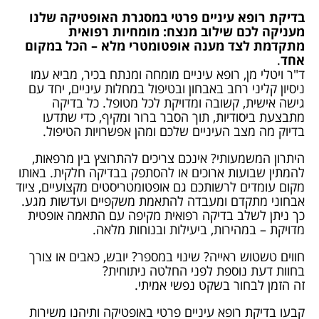
בדיקת רופא עיניים פרטי במסגרת האופטיקה שלנו
מעניקה לכם שילוב מנצח: מומחיות רפואית
מתקדמת לצד מענה אופטומטרי מלא – הכל במקום
אחד
.
ד"ר ויטלי מן, רופא עיניים מומחה ומנתח בכיר, מביא עמו
ניסיון קליני רחב באבחון ובטיפול במחלות עיניים, יחד עם
גישה אישית, קשובה ומדויקת לכל מטופל. כל בדיקה
מתבצעת ביסודיות, תוך הסבר ברור ומקיף, כדי שתדעו
בדיוק מה מצב העיניים שלכם ומהן אפשרויות הטיפול.
היתרון המשמעותי? אינכם צריכים להתרוצץ בין מרפאות,
להמתין שבועות ארוכים או להסתפק בבדיקה חלקית. באותו
מקום עומדים לרשותכם גם אופטומטריסטים מקצועיים, ציוד
אבחוני מתקדם ומעבדה להתאמת משקפיים ועדשות מגע.
כך ניתן לשלב בדיקה רפואית מקיפה עם התאמה אופטית
מדויקת – במהירות, ביעילות ובנוחות מלאה.
חווים טשטוש ראייה? שינוי במספר? יובש, כאבים או צורך
בחוות דעת נוספת לפני החלטה ניתוחית?
זה הזמן לבחור בשקט נפשי אמיתי.
קבעו בדיקת רופא עיניים פרטי באופטיקה ותיהנו משירות