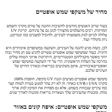
מחיר של משקפי שמש אופטיים
בעוד שרוב האנשים מודעים לחשיבות ההגנה על עורם מקרני השמש
המזיקות, רבים מתעלמים מהצורך לגונן גם על עיניהם. קרינת UV
עלולה לגרום לנזק משמעותי לעיניים, ולהוביל למצבים כמו קטרקט,
ניוון מקולרי ועוד.
לכן, כשזה מגיע להגנה על העיניים, השקעה במשקפיים איכותיים היא
חיונית. בעוד שמשקפי שמש אופטיים עשויים להגיע עם תג מחיר גבוה
יותר מאשר מקביליהם הסטנדרטיים, היתרונות ארוכי הטווח עולים
בהרבה על העלות הראשונית. הרי על ידי השקעה במשקפי שמש
ואופטייםאיכותיים, אתם משקיעים בבריאות ובאורך החיים של
העיניים שלכם.
משקפי שמש אופטיים מציעים הגנת UV מקיפה, חוסמת 100%
מקרני UVA ו-UVB כאחד. זה לא רק עוזר למנוע בעיות לטווח קצר
כמו עיניים שנכווות בשמש, אלא גם מפחית את הסיכון לנזק ארוך
טווח, ומבטיח שהעיניים שלך נשארות בריאות ומוגנות לאורך שנים.
משקפי שמש אופטיים: איפה קונים באזור