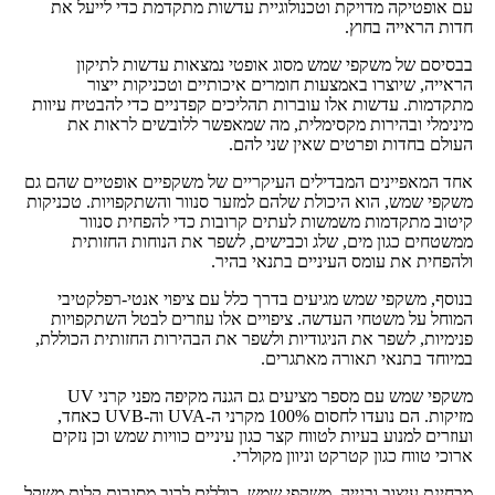
עם אופטיקה מדויקת וטכנולוגיית עדשות מתקדמת כדי לייעל את
חדות הראייה בחוץ.
בבסיסם של משקפי שמש מסוג אופטי נמצאות עדשות לתיקון
הראייה, שיוצרו באמצעות חומרים איכותיים וטכניקות ייצור
מתקדמות. עדשות אלו עוברות תהליכים קפדניים כדי להבטיח עיוות
מינימלי ובהירות מקסימלית, מה שמאפשר ללובשים לראות את
העולם בחדות ופרטים שאין שני להם.
אחד המאפיינים המבדילים העיקריים של משקפיים אופטיים שהם גם
משקפי שמש, הוא היכולת שלהם למזער סנוור והשתקפויות. טכניקות
קיטוב מתקדמות משמשות לעתים קרובות כדי להפחית סנוור
ממשטחים כגון מים, שלג וכבישים, לשפר את הנוחות החזותית
ולהפחית את עומס העיניים בתנאי בהיר.
בנוסף, משקפי שמש מגיעים בדרך כלל עם ציפוי אנטי-רפלקטיבי
המוחל על משטחי העדשה. ציפויים אלו עוזרים לבטל השתקפויות
פנימיות, לשפר את הניגודיות ולשפר את הבהירות החזותית הכוללת,
במיוחד בתנאי תאורה מאתגרים.
משקפי שמש עם מספר מציעים גם הגנה מקיפה מפני קרני UV
מזיקות. הם נועדו לחסום 100% מקרני ה-UVA וה-UVB כאחד,
ועוזרים למנוע בעיות לטווח קצר כגון עיניים כוויות שמש וכן נזקים
ארוכי טווח כגון קטרקט וניוון מקולרי.
מבחינת עיצוב ובנייה, משקפי שמש כוללים לרוב מסגרות קלות משקל