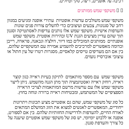
רכיבה על אופניים, ריצה, סקי וטיולים.
משקפי שמש ממותגים
משקפי שמש משולבים עדשות אופטיות עתירי אופנה ומגיעים במגוון
רחב של סגנונות, צבעים ועיצובים כדי להשלים צורות פנים שונות
והעדפות אישיות. משקפי שמש אלו נותנים עדיפות לאסתטיקה וסגנון
תוך שהם עדיין מציעים הגנת UV ובהירות אופטית. משקפי שמש
אופנתיים ממותגים המובילים כמו דיור, דולצ'ה וגבאנה, פראדה, רייבן
וכדומה מאפשרים למרכיבים להשמיע אמירה עם המשקפיים שלהם,
בין אם הם מעדיפים טייסים קלאסיים, מסגרות רטרו של עין חתול או
עיצובי אוברסייז נועזים.
משקפי שמש עם מספר מותאמים לתיקון בעיות ראייה כגון קוצר
ראייה, רוחק ראייה ואסטיגמציה תוך מתן הגנה מהשמש. ניתן לייצר
משקפי שמש אלו עם עדשות מרשם המותאמות לצרכי הראייה
הספציפיים של המשתמש, ומבטיחות ראייה ברורה ונוחה בחוץ.
כל סוג של משקפי שמש, שהם גם אופטיים מציע תכונות ויתרונות
ייחודיים, המאפשרים לאנשים למצוא את הזוג המושלם המתאים
לאורח החיים, להעדפות ולדרישות החזותיות שלהם. בין אם לספורט,
אופנה או ללבוש יומיומי, יש סוג של משקפי שמש אופטיים שיענה על
כל צורך והעדפת סגנון.