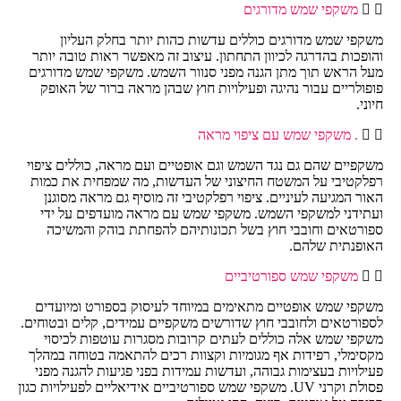
משקפי שמש מדורגים
משקפי שמש מדורגים כוללים עדשות כהות יותר בחלק העליון
והופכות בהדרגה לכיוון התחתון. עיצוב זה מאפשר ראות טובה יותר
מעל הראש תוך מתן הגנה מפני סנוור השמש. משקפי שמש מדורגים
פופולריים עבור נהיגה ופעילויות חוץ שבהן מראה ברור של האופק
חיוני.
. משקפי שמש עם ציפוי מראה
משקפיים שהם גם נגד השמש וגם אופטיים ועם מראה, כוללים ציפוי
רפלקטיבי על המשטח החיצוני של העדשות, מה שמפחית את כמות
האור המגיעה לעיניים. ציפוי רפלקטיבי זה מוסיף גם מראה מסוגנן
ועתידני למשקפי השמש. משקפי שמש עם מראה מועדפים על ידי
ספורטאים וחובבי חוץ בשל תכונותיהם להפחתת בוהק והמשיכה
האופנתית שלהם.
משקפי שמש ספורטיביים
משקפי שמש אופטיים מתאימים במיוחד לעיסוק בספורט ומיועדים
לספורטאים ולחובבי חוץ שדורשים משקפיים עמידים, קלים ובטוחים.
משקפי שמש אלה כוללים לעתים קרובות מסגרות עוטפות לכיסוי
מקסימלי, רפידות אף מגומיות וקצוות רכים להתאמה בטוחה במהלך
פעילויות בעצימות גבוהה, ועדשות עמידות בפני פגיעות להגנה מפני
פסולת וקרני UV. משקפי שמש ספורטיביים אידיאליים לפעילויות כגון