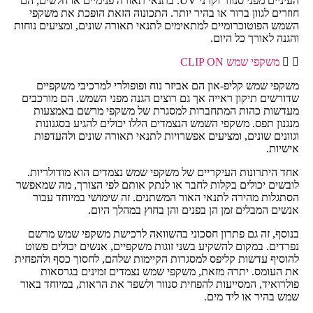
העיניים מפני סנוור וקרני UV. בתנאי תאורה פנימיים או חלשים, הם
חוזרים לגוון ברור או בהיר יותר. התכונוה הזאת הופכת את משקפי
השמש הפוטוכרומיים למתאימים לתנאי תאורה שונים, ומציעים נוחות
והגנה לאורך כל היום.
משקפי שמש CLIP ON
משקפי שמש קליפ-און הם אביזר נוח ופופולרי למרכיבי משקפיים
שדורשים תיקון ראייה אך גם רוצים הגנה מפני השמש. הם מורכבים
מעדשות כהות המתחברות למסגרת של משקפי מרשם באמצעות
מנגנון תפס. משקפי השמש הנצמדים הללו יכולים להגיע בסגנונות
וגוונים שונים, ומציעים אפשרויות לתנאי תאורה שונים ולהעדפות
אישיות.
אחד היתרונות העיקריים של משקפי שמש נצמדים הוא מודולריות.
לובשים יכולים בקלות לחבר או לנתק אותם לפי הצורך, מה שמאפשר
הסתגלות מהירה לתנאי האור המשתנים. זה שימושי במיוחד עבור
אנשים המבלים זמן הן בפנים והן בחוץ במהלך היום.
בנוסף, זה גם פתרון חסכוני בהשוואה לרכישת משקפי שמש מרשם
נפרדים. במקום להשקיע בשני זוגות משקפיים, אנשים יכולים פשוט
להוסיף עדשות קליפס למסגרות הקיימות שלהם, לחסוך כסף ולהפחית
את העומס. יתרה מזאת, משקפי שמש נצמדים זמינים בגרסאות
פולרואיד, המסייעות להפחית סנוור ולשפר את הראות, במיוחד באור
שמש בהיר או ליד מים.