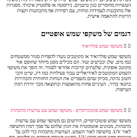
העשויות מחומרים כגון טיטניום, נירוסטה או פלסטיק איכותי. מסגרות
אלו מתוכננות לעמידות ונוחות, עם רפידות אף מתכווננות וקצות
הרקות להתאמה אישית.
דגמים של משקפי שמש אופטיים
משקפי שמש פולרואיד
משקפי שמש פולרואיד או מקוטבים נועדו להפחית סנוור ממשטחים
כמו מים, שלג וכבישים ועוד. הם מכילים מסנן מיוחד שחוסם אור
מקוטב אופקית, שלעתים קרובות אחראי לסנוור. זה הופך את משקפי
השמש המקוטבים לאידיאליים עבור פעילויות כמו דיג, שייט והכי
חשוב נהיגה, מכיוון שהם משפרים את הנוחות החזותית והבהירות
בתנאי בהיר, העיניים פחות מתאמצות וכתוצאה מכך יורדת רמת
העייפות.
משקפי שמש פוטוכרומיים - משקפי שמש עם עדשות מתכהות
משקפי שמש פוטוכרומיים, הידועים גם משקפי שמש עם עדשות
מתכהות, מכוונים אוטומטית את הגוון שלהם על סמך רמת החשיפה
לאור UV. בחשיפה לאור השמש, העדשות מתכהות כדי להגן על