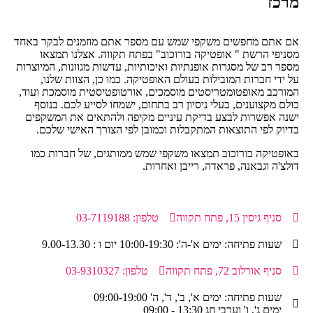
מרכז
אם אתם מחפשים משקפי שמש עם מספר אתם מוזמנים לבקר באחד
מסניפי הרשת " אופטיקה בורוכוב" בפתח תקווה. אצלנו תמצאו
מספר רב של מסגרות אופנתיות ואיכותיות, עדשות מגוונות, המיוצרות
על ידי חברות המובילות בעולם האופטיקה. כמו כן, הצוות שלנו,
המורכב מאופטומטריסטים מוסמכים, אורטופטיסטית מוסמכת ועוד,
כולם מקצוענים, בעלי ניסיון רב בתחום, ישמחו לסייע לכם. בנוסף
ישנה אפשרות לבצע בדיקת עיניים מקיפה ולהתאים את המשקפים
בדיוק לפי התוצאות המתקבלות וכמובן לפי הצורך האישי שלכם.
באופטיקה בורוכוב תמצאו משקפי שמש ממותגים, של חברות כמו
דולצ'ה וגבאנה, פראדה, רייבן ואחרות.
סניף גיסין 15, פתח תקווה
טלפון: 03-7119188
שעות פתיחה: ימים א'-ה': 10:00-19:30 יום ו : 9.00-13.30
סניף אורלוב 72, פתח תקווה
טלפון: 03-9310327
שעות פתיחה: ימים א', ב', ד', ה' 09:00-19:00
ימים ג', ו' וערבי חג 13:30 - 09:00