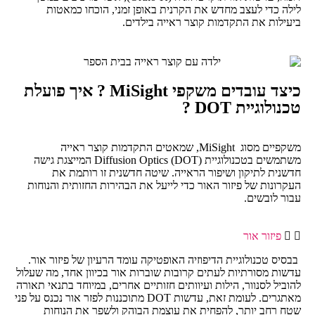
לילה כדי לעצב מחדש את הקרנית באופן זמני, הוכחו כמאטות
ביעילות את התקדמות קוצר ראייה בילדים.
כיצד עובדים משקפי MiSight ? איך פועלת
טכנולוגיית DOT ?
משקפיים מסוג MiSight, שמאטים התקדמות קוצר ראייה
משתמשים בטכנולוגיית Diffusion Optics (DOT) המייצגת גישה
חדשנית לתיקון ושיפור הראייה. שיטה חדשנית זו רותמת את
העקרונות של פיזור האור כדי לייעל את הבהירות החזותית והנוחות
עבור לובשים.
פיזור אור
בבסיס טכנולוגיית הדיפוזיה האופטיקה עומד הרעיון של פיזור אור.
עדשות מסורתיות לעתים קרובות שוברות אור בכיוון אחד, מה שעלול
להוביל לסנוור, הילות ועיוותים חזותיים אחרים, במיוחד בתנאי תאורה
מאתגרים. לעומת זאת, עדשות DOT מתוכננות לפזר אור נכנס על פני
שטח רחב יותר, להפחית את עוצמת הבוהק ולשפר את הנוחות