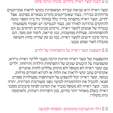
הבנת קוצר ראייה בילדים: סיבות וגורמי סיכון
קוצר ראייה היא שגיאת שבירה המאופיינת בקושי לראות אובייקטים
מרוחקים בבירור, בעוד שאובייקטים מקרוב נשארים בפוקוס. אצל
ילדים, קוצר ראייה מתפתח בדרך כלל במהלך גיל בית הספר ונוטה
להתקדם בהדרגה לאורך זמן. בעוד לגנטיקה יש תפקיד משמעותי
בנטייה של אנשים לקוצר ראייה, גורמים סביבתיים תורמים גם הם
להתפתחותה. פעילות ממושכות, כגון קריאה, לימוד וזמן מסך, הם
גורמי סיכון ידועים לקוצר ראייה, כמו גם זמן שהייה בחוץ וחשיפה
מוגבלת לאור שמש טבעי.
השפעת קוצר ראייה על התפתחות של ילדים
ההשפעות של קוצר ראייה חורגות הרבה מעבר לליקוי ראייה גרידא,
ומשפיעות על היבטים שונים של התפתחות הילדות והרווחה. ילדים
עם קוצר ראייה לא מטופל ולא מתוקן עלולים לחוות אתגרים
אקדמיים עקב קושי לראות את הלוח או לקרוא חומרים מרחוק.
בנוסף, קוצר ראייה יכול להשפיע על השתתפות בפעילויות ספורט
ופנאי, להגביל את ההזדמנויות לכושר גופני ומעורבות חברתית. יתרה
מכך, קוצר ראייה לא מטופל מגביר את הסיכון לפתח סיבוכים מסכני
ראייה בשלב מאוחר יותר בחיים, כגון היפרדות רשתית, גלאוקומה
וניוון מקולרי.
גילוי והתערבות מוקדמים: המפתח למניעה