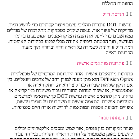
החזותית הכוללת.
הנדסת דיוק
עדשות DOT עוברות תהליכי עיצוב וייצור קפדניים כדי להשיג רמות
מדויקות של פיזור אור. נעשה שימוש בטכניקות מתקדמות של מודלים
ממוחשבים כדי לייעל את הפצת המיקרו-מבנים המוטבעים בחומר
העדשה, תוך הבטחת דיפוזיה אחידה מבלי לפגוע בבהירות האופטית.
רמת דיוק זו חיונית לשמירה על ראייה חדה וברורה תוך מזעור
הפרעות ראייה.
פתרונות מותאמים אישית
פתרונות מותאמים אישית: אחד היתרונות המרכזיים של טכנולוגיית
Diffusion Optics הוא מתן מענה למגוון רחב של צרכים ויזואליים. בין
אם תיקון שגיאות שבירה כגון קוצר ראייה, רוחק ראייה או
אסטיגמציה, או שיפור הנוחות החזותית עבור משימות כמו קריאה או
נהיגה, ניתן להתאים אישית עדשות DOT כך שיתאימו למרשמים
והעדפות אישיות. התאמה אישית זו משתרעת על חומרי עדשות,
ציפויים ותכונות נוספות המותאמות לדרישות אורח חיים ספציפיות.
הפחתת סנוור
סנוור ממקורות כגון פנסים, אור שמש ומסכים אלקטרוניים יכולים
להשפיע באופן משמעותי על חדות הראייה והנוחות, במיוחד עבור