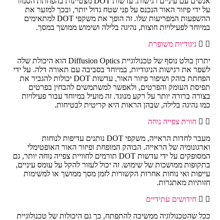
אנשים עם עיניים רגישות. עדשות DOT מצטיינות בהפחתת הסנוור
על ידי פיזור האור הנכנס על פני שטח גדול יותר, ובכך למזער את
ההשפעות המפריעות שלו. זה הופך את משקפי DOT למתאימים
במיוחד לפעילויות חוצות, נהיגה בלילה ושימוש ממושך במסך.
ניגודיות משופרת
יתרון בולט נוסף של טכנולוגיית Diffusion Optics הוא היכולת שלה
לשפר את רגישות הניגודיות, במיוחד בסביבה עם תאורה דלה. על ידי
הפחתת בוהק ושיפור פיזור האור, עדשות DOT יכולות להגביר את
תפיסת העומק והפרטים, ולאפשר למשתמשים להבחין בפרטים
בצורה ברורה יותר על רקע מנוגד. זה מועיל במיוחד עבור פעילויות
כמו נהיגה בלילה, שבהן הראות היא קריטית לבטיחות.
חווית צפייה נוחה
מעבר לחדות הראייה, משקפי DOT נותנים עדיפות לנוחות
וארגונומיה של הראייה. הבוהק המופחת ופיזור האור האופטימלי
המסופקים על ידי עדשות DOT תורמים לחוויית צפייה נוחה יותר, גם
בתקופות ממושכות של שימוש. זה יכול לעזור להקל על עומס עיניים,
עייפות ואי נוחות אחרות הקשורות לזמן מסך ממושך או למשימות
חזותיות מאתגרות.
חידושים עתידיים
ככל שהטכנולוגיה ממשיכה להתפתח, כך גם היכולות של טכנולוגיית