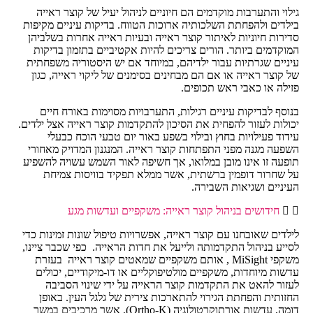
גילוי והתערבות מוקדמים הם חיוניים לניהול יעיל של קוצר ראייה
בילדים ולהפחתת השלכותיה ארוכות הטווח. בדיקות עיניים מקיפות
סדירות חיוניות לאיתור קוצר ראייה ובעיות ראייה אחרות בשלביהן
המוקדמים ביותר. הורים צריכים להיות אקטיביים בתזמון בדיקות
עיניים שגרתיות עבור ילדיהם, במיוחד אם יש היסטוריה משפחתית
של קוצר ראייה או אם הם מבחינים בסימנים של ליקוי ראייה, כגון
פזילה או כאבי ראש תכופים.
בנוסף לבדיקות עיניים רגילות, התערבויות מסוימות באורח חיים
יכולות לעזור להפחית את הסיכון להתקדמות קוצר ראייה אצל ילדים.
עידוד פעילויות בחוץ ובילוי בשפע באור יום טבעי הוכח כבעלי
השפעה מגנה מפני התפתחות קוצר ראייה. המנגנון המדויק מאחורי
תופעה זו אינו מובן במלואו, אך חשיפה לאור השמש עשויה להשפיע
על שחרור דופמין ברשתית, אשר ממלא תפקיד בוויסות צמיחת
העיניים ושגיאות השבירה.
חידושים בניהול קוצר ראייה: משקפיים ועדשות מגע
לילדים שאובחנו עם קוצר ראייה, אפשרויות טיפול שונות זמינות כדי
לסייע בניהול התקדמותה ולייעל את חדות הראייה. כפי שכבר ציינו,
משקפי MiSight , אותם משקפיים שמאטים קוצר ראייה בעזרת
עדשות מיוחדות, משקפיים מולטיפוקליים או דו-מיקודיים, יכולים
לעזור להאט את התקדמות קוצר הראייה על ידי שינוי הסביבה
החזותית והפחתת הגירוי להתארכות צירית של גלגל העין. באופן
דומה, עדשות אורתוקרטולוגיה (Ortho-K), אשר מרכיבים במשך