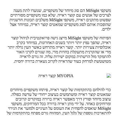
משקפי MiSight הם סוג מיוחד של משקפיים, שנועדו לתת מענה
לצרכים של אנשים עם קוצר ראייה. שלא כמו משקפיים מסורתיים
שפשוט מתקנים ראייה, משקפי MiSight משלבים תכונות חדשניות
שהופכות אותם לסוג משקפיים שמאטים קוצר ראייה, במיוחד אצל
ילדים.
הפיתוח של משקפי MiSight מייצג גישה פרואקטיבית לניהול קוצר
ראייה, שהפך נפוץ יותר ויותר בשנים האחרונות, במיוחד בקרב
אוכלוסיות צעירות יותר. קוצר ראייה מתרחש כאשר העין גדלה יותר
מדי או שהקרנית מתעקלת בחדות מדי, מה שגורם לקרני האור
להתמקד מול הרשתית במקום ישירות עליה. זה גורם לראייה
מטושטשת למרחק בעוד שהראייה לקרוב נשארת ברורה יחסית.
כדי להילחם בהתקדמות של קוצר ראייה, פיתחו משקפיים מיוחדים
שמאטים קוצר ראייה ומשתמשים בעיצוב ייחודי של עדשה כפולה.
עיצוב מיוחד ופורץ דרך מאפשר ראייה ברורה במוקדים קרובים
ומרוחקים כאחד. על ידי מתן ראייה ברורה בכל המרחקים, משקפי
MiSight שואפים להפחית את העומס על העיניים ולמזער את הגירוי
להתארכות נוספת של גלגל העין, המהווה גורם מפתח בהתקדמות של