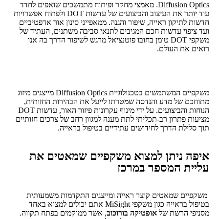
Diffusion Optics. מאמצי מחקר ופיתוח מתמשכים שואפים לחדד
עוד יותר את העיצוב והביצועים של עדשות DOT ולפתוח אפשרויות
חדשות לתיקון ראייה, שיפור והגנה. ממאפייני סינון אור אדפטיביים
ועד ציפוי עדשות חכם המגיבים לתנאי סביבה משתנים, העתיד של
משקפי DOT טומן בחובו פוטנציאל מרגש לשיפור הדרך בה אנו
רואים את העולם.
משקפיים המשתמשים בטכנולוגיית Diffusion Optics מייצגים מיזוג
מתוחכם של מדע והנדסה שמטרתו לייעל את הבהירות החזותית,
הנוחות והביצועים. על ידי מינוף עקרונות פיזור האור, עדשות DOT
מציעות פתרון רב-תכליתי לתת מענה למגוון רחב של צרכים חזותיים
תוך סלילת הדרך לחידושים עתידיים בטיפול בראייה.
איפה ניתן למצוא משקפיים שמאטים את
עליית המספר במרכז
משקפיים שמאטים קוצר ראייה ומייצגים התקדמות משמעותית
בטיפול בראייה כגון משקפי MiSight אתם יכולים למצוא באחד
מסניפי הרשת של
אופטיקה בורוכוב
, אשר ממוקמים בפתח תקווה.