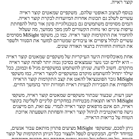
קוצר ראייה.
בנוסף לעיצוב האופטי שלהם, משקפיים שמאטים קוצר ראייה
עשויים לשלב גם תכונות אחרות המיועדות לבקרת קוצר ראייה.
דגמים מסוימים משתמשים גם בטכנולוגיית סינון אור כחול להפחתת
עייפות עיניים ואי נוחות הקשורים לזמן מסך ממושך, מה שעלול
להחמיר את התקדמות קוצר ראייה. כמו כן, משקפי MiSight מסוימים
עשויים לכלול ציפויים או עיבודים שמטרתם למזער את הסנוור ולשפר
את הנוחות החזותית בתנאי תאורה שונים.
אחת מאוכלוסיות היעד העיקריות של משקפיים שמאטים קוצר ראייה
– היא ילדים ובני נוער שנמצאים בסיכון גבוה יותר לפתח קוצר ראייה
מתקדם. חשוב לדעת, שניתן להשתמש במשקפיים מגיל 6 וכמובן, ככל
שילד יתחיל להשתמש מוקדם במשקפיים לקוצר ראייה, כמו משקפי
MiSight גובר הפוטנציאל להאט את קצב התקדמות קוצר הראייה
ולהפחית את הסבירות לבעיות ראייה חמורות יותר בהמשך החיים.
ישנן דעות, שבעוד שבתור משקפיים שמאטים קוצר ראייה, משקפי
MiSight הראו תוצאות מבטיחות במחקרים קליניים לשליטה בקוצר
ראייה, הם אינם מרפאים קוצר ראייה לגמרי. עם זאת, הם מייצגים
גישה פרואקטיבית לניהול קוצר ראייה והפחתת השפעתה ארוכת
הטווח על בריאות הראייה.
ניתן לסכם, שמשקפי MiSight מציעים פתרון מותאם עבור אנשים,
במיוחד ילדים, המבקשים לטפל ולעצור ככל הניתן התקדמות של קוצר