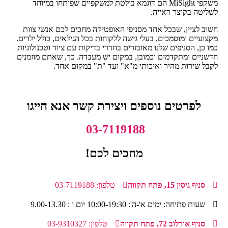
משקפי MiSight הם דוגמא בולטת למשקפיים שפותחו במיוחד
לשליטה בקוצר ראייה.
חשוב לציין, שבכל אחד מסניפי האופטיקה מחכים לכם אנשי צוות
מקצועיים ומוסמכים, בעלי גישה ללקוחות בכל הגילאים, כולל ילדים.
כמו כן, הסניפים שלנו מאובזרים בחדרי בדיקות עם ציוד וטכנולוגיות
חדשניים ומתקדמים וכמובן, במקום יש מעבדה. כך, שאתם מוזמנים
לקבל שירות מהיר ואיכותי מ"א" ועד "ת" במקום אחד.
לפרטים נוספים ויצירת קשר אנא חייגו
03-7119188
מחכים לכם!
סניף גיסין 15, פתח תקווה
טלפון: 03-7119188
שעות פתיחה: ימים א'-ה': 10:00-19:30 יום ו : 9.00-13.30
סניף אורלוב 72, פתח תקווה
טלפון: 03-9310327